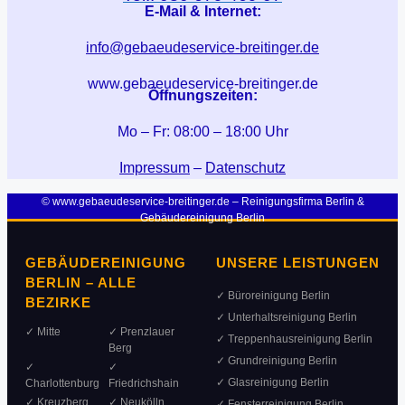
E-Mail & Internet:
info@gebaeudeservice-breitinger.de
www.gebaeudeservice-breitinger.de
Öffnungszeiten:
Mo – Fr: 08:00 – 18:00 Uhr
Impressum
–
Datenschutz
© www.gebaeudeservice-breitinger.de – Reinigungsfirma Berlin &
Gebäudereinigung Berlin
GEBÄUDEREINIGUNG
UNSERE LEISTUNGEN
BERLIN – ALLE
✓ Büroreinigung Berlin
BEZIRKE
✓ Unterhaltsreinigung Berlin
✓ Mitte
✓ Prenzlauer
✓ Treppenhausreinigung Berlin
Berg
✓ Grundreinigung Berlin
✓
✓
✓ Glasreinigung Berlin
Charlottenburg
Friedrichshain
✓ Kreuzberg
✓ Neukölln
✓ Fensterreinigung Berlin