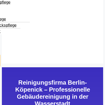
pflege
lege
ckspflege
t
Reinigungsfirma Berlin-
Köpenick – Professionelle
Gebäudereinigung in der
Wasserstadt