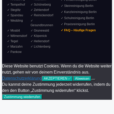
✓ Tempelhof
✓ Schöneberg
✓ Steinreinigung Berlin
✓ Steglitz
✓ Zehlendorf
✓ Kanzleireinigung Berlin
✓ Spandau
✓ Reinickendorf
✓ Schulreinigung Berlin
✓ Wedding
✓
✓ Praxisreinigung Berlin
Gesundbrunnen
✓ FAQ – Häufige Fragen
✓ Moabit
✓ Grunewald
✓ Wilmersdorf
✓ Köpenick
✓ Tegel
✓ Hellersdorf
✓ Marzahn
✓ Lichtenberg
✓ Pankow
Diese Website benutzt Cookies. Wenn du die Website weiter
nutzt, gehen wir von deinem Einverständnis aus.
Datenschutzerklärung
AKZEPTIEREN ✅
Abweisen
Du kannst deine Zustimmung jederzeit widerrufen, indem du
den den Button „Zustimmung widerrufen“ klickst.
Zustimmung wiederrufen