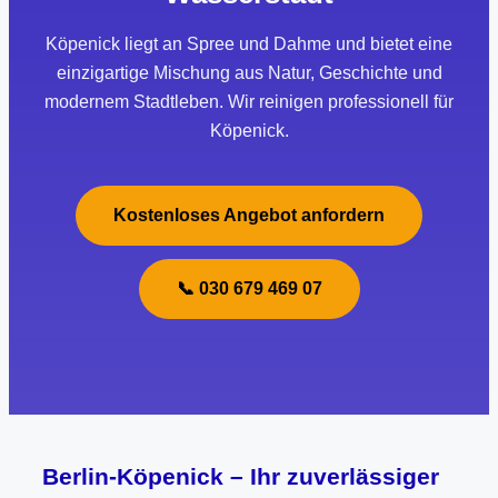
Köpenick liegt an Spree und Dahme und bietet eine
einzigartige Mischung aus Natur, Geschichte und
modernem Stadtleben. Wir reinigen professionell für
Köpenick.
Kostenloses Angebot anfordern
📞 030 679 469 07
Berlin-Köpenick – Ihr zuverlässiger