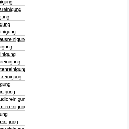
nigung
sreinigung
igung
igung
inigung
ausreinigung
nigung
inigung
reinigung
tenreinigung
sreinigung
igung
inigung
udioreinigung
miereinigung
gung
reinigung