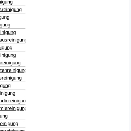
nigung
sreinigung
igung
igung
inigung
ausreinigung
nigung
inigung
reinigung
tenreinigung
sreinigung
igung
inigung
udioreinigung
miereinigung
gung
reinigung