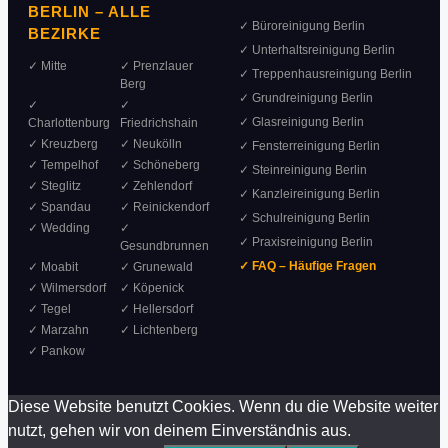
BERLIN – ALLE
✓ Büroreinigung Berlin
BEZIRKE
✓ Unterhaltsreinigung Berlin
✓ Mitte
✓ Prenzlauer
✓ Treppenhausreinigung Berlin
Berg
✓ Grundreinigung Berlin
✓
✓
✓ Glasreinigung Berlin
Charlottenburg
Friedrichshain
✓ Kreuzberg
✓ Neukölln
✓ Fensterreinigung Berlin
✓ Tempelhof
✓ Schöneberg
✓ Steinreinigung Berlin
✓ Steglitz
✓ Zehlendorf
✓ Kanzleireinigung Berlin
✓ Spandau
✓ Reinickendorf
✓ Schulreinigung Berlin
✓ Wedding
✓
✓ Praxisreinigung Berlin
Gesundbrunnen
✓ FAQ – Häufige Fragen
✓ Moabit
✓ Grunewald
✓ Wilmersdorf
✓ Köpenick
✓ Tegel
✓ Hellersdorf
✓ Marzahn
✓ Lichtenberg
✓ Pankow
Diese Website benutzt Cookies. Wenn du die Website weiter
nutzt, gehen wir von deinem Einverständnis aus.