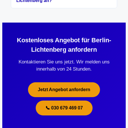
Lichtenberg an?
Kostenloses Angebot für Berlin-
Lichtenberg anfordern
Kontaktieren Sie uns jetzt. Wir melden uns
innerhalb von 24 Stunden.
Jetzt Angebot anfordern
📞 030 679 469 07