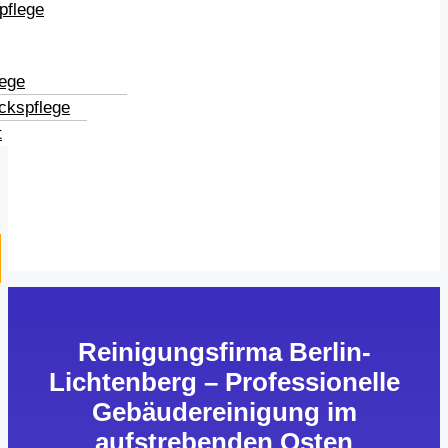
pflege
lege
ckspflege
t
Reinigungsfirma Berlin-
Lichtenberg – Professionelle
Gebäudereinigung im
aufstrebenden Osten