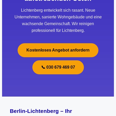
Lichtenberg entwickelt sich rasant. Neue
Unternehmen, sanierte Wohngebäude und eine
wachsende Gemeinschaft. Wir reinigen
professionell für Lichtenberg.
Kostenloses Angebot anfordern
📞 030 679 469 07
Berlin-Lichtenberg – Ihr