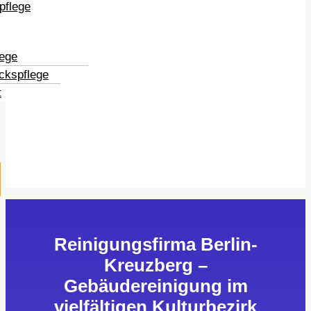
pflege
lege
ckspflege
t
Reinigungsfirma Berlin-
Kreuzberg –
Gebäudereinigung im
vielfältigen Kulturbezirk