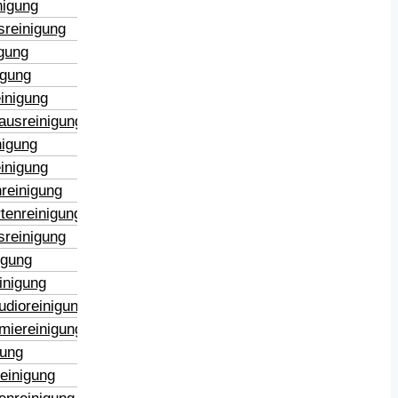
nigung
sreinigung
igung
igung
inigung
ausreinigung
nigung
inigung
reinigung
tenreinigung
sreinigung
igung
inigung
udioreinigung
miereinigung
gung
reinigung