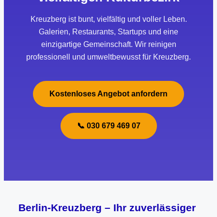
Kreuzberg ist bunt, vielfältig und voller Leben.
Galerien, Restaurants, Startups und eine
einzigartige Gemeinschaft. Wir reinigen
professionell und umweltbewusst für Kreuzberg.
Kostenloses Angebot anfordern
📞 030 679 469 07
Berlin-Kreuzberg – Ihr zuverlässiger