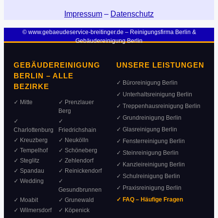
Impressum
–
Datenschutz
© www.gebaeudeservice-breitinger.de – Reinigungsfirma Berlin &
Gebäudereinigung Berlin
GEBÄUDEREINIGUNG
UNSERE LEISTUNGEN
BERLIN – ALLE
✓ Büroreinigung Berlin
BEZIRKE
✓ Unterhaltsreinigung Berlin
✓ Mitte
✓ Prenzlauer
✓ Treppenhausreinigung Berlin
Berg
✓ Grundreinigung Berlin
✓
✓
✓ Glasreinigung Berlin
Charlottenburg
Friedrichshain
✓ Kreuzberg
✓ Neukölln
✓ Fensterreinigung Berlin
✓ Tempelhof
✓ Schöneberg
✓ Steinreinigung Berlin
✓ Steglitz
✓ Zehlendorf
✓ Kanzleireinigung Berlin
✓ Spandau
✓ Reinickendorf
✓ Schulreinigung Berlin
✓ Wedding
✓
✓ Praxisreinigung Berlin
Gesundbrunnen
✓ FAQ – Häufige Fragen
✓ Moabit
✓ Grunewald
✓ Wilmersdorf
✓ Köpenick