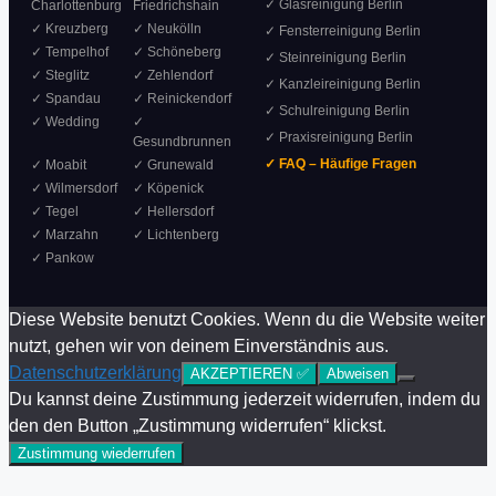
✓ Glasreinigung Berlin
Charlottenburg
Friedrichshain
✓ Kreuzberg
✓ Neukölln
✓ Fensterreinigung Berlin
✓ Tempelhof
✓ Schöneberg
✓ Steinreinigung Berlin
✓ Steglitz
✓ Zehlendorf
✓ Kanzleireinigung Berlin
✓ Spandau
✓ Reinickendorf
✓ Schulreinigung Berlin
✓ Wedding
✓
✓ Praxisreinigung Berlin
Gesundbrunnen
✓ FAQ – Häufige Fragen
✓ Moabit
✓ Grunewald
✓ Wilmersdorf
✓ Köpenick
✓ Tegel
✓ Hellersdorf
✓ Marzahn
✓ Lichtenberg
✓ Pankow
Diese Website benutzt Cookies. Wenn du die Website weiter
nutzt, gehen wir von deinem Einverständnis aus.
Datenschutzerklärung
AKZEPTIEREN ✅
Abweisen
Du kannst deine Zustimmung jederzeit widerrufen, indem du
den den Button „Zustimmung widerrufen“ klickst.
Zustimmung wiederrufen