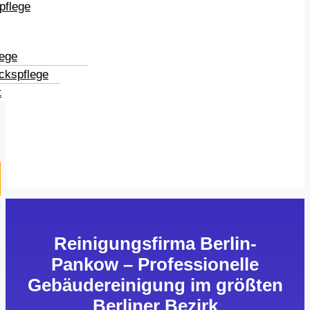
pflege
lege
ckspflege
t
Reinigungsfirma Berlin-
Pankow – Professionelle
Gebäudereinigung im größten
Berliner Bezirk