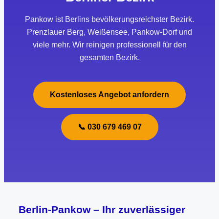
Pankow ist Berlins bevölkerungsreichster Bezirk.
Prenzlauer Berg, Weißensee, Pankow-Dorf und
viele mehr. Wir reinigen professionell für den
gesamten Bezirk.
Kostenloses Angebot anfordern
📞 030 679 469 07
Berlin-Pankow – Ihr zuverlässiger