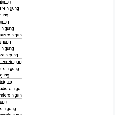
nigung
sreinigung
igung
igung
inigung
ausreinigung
nigung
inigung
reinigung
tenreinigung
sreinigung
igung
inigung
udioreinigung
miereinigung
gung
reinigung