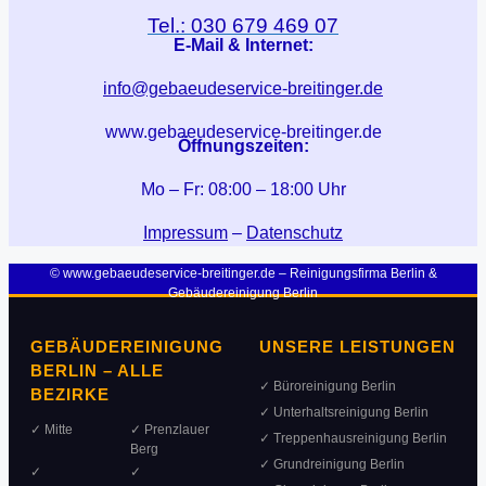
Tel.: 030 679 469 07
E-Mail & Internet:
info@gebaeudeservice-breitinger.de
www.gebaeudeservice-breitinger.de
Öffnungszeiten:
Mo – Fr: 08:00 – 18:00 Uhr
Impressum
–
Datenschutz
© www.gebaeudeservice-breitinger.de – Reinigungsfirma Berlin &
Gebäudereinigung Berlin
GEBÄUDEREINIGUNG
UNSERE LEISTUNGEN
BERLIN – ALLE
✓ Büroreinigung Berlin
BEZIRKE
✓ Unterhaltsreinigung Berlin
✓ Mitte
✓ Prenzlauer
✓ Treppenhausreinigung Berlin
Berg
✓ Grundreinigung Berlin
✓
✓