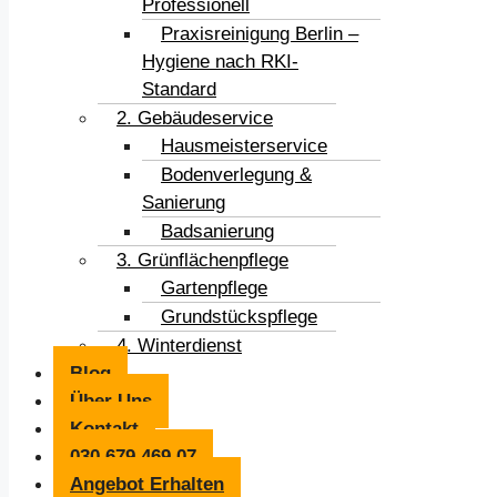
Professionell
Praxisreinigung Berlin –
Hygiene nach RKI-
Standard
2. Gebäudeservice
Hausmeisterservice
Bodenverlegung &
Sanierung
Badsanierung
3. Grünflächenpflege
Gartenpflege
Grundstückspflege
4. Winterdienst
Blog
Über Uns
Kontakt
030 679 469 07
Angebot Erhalten