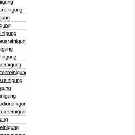
nigung
sreinigung
igung
igung
inigung
ausreinigung
nigung
inigung
reinigung
tenreinigung
sreinigung
igung
inigung
udioreinigung
miereinigung
gung
reinigung