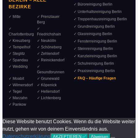
✓ Büroreinigung Berlin
BEZIRKE
✓ Unterhaltsreinigung Berlin
✓ Mitte
✓ Prenzlauer
✓ Treppenhausreinigung Berlin
Berg
✓ Grundreinigung Berlin
✓
✓
✓ Glasreinigung Berlin
Charlottenburg
Friedrichshain
✓ Kreuzberg
✓ Neukölln
✓ Fensterreinigung Berlin
✓ Tempelhof
✓ Schöneberg
✓ Steinreinigung Berlin
✓ Steglitz
✓ Zehlendorf
✓ Kanzleireinigung Berlin
✓ Spandau
✓ Reinickendorf
✓ Schulreinigung Berlin
✓ Wedding
✓
✓ Praxisreinigung Berlin
Gesundbrunnen
✓ FAQ – Häufige Fragen
✓ Moabit
✓ Grunewald
✓ Wilmersdorf
✓ Köpenick
✓ Tegel
✓ Hellersdorf
✓ Marzahn
✓ Lichtenberg
✓ Pankow
Diese Website benutzt Cookies. Wenn du die Website weiter
nutzt, gehen wir von deinem Einverständnis aus.
Datenschutzerklärung
AKZEPTIEREN ✅
Abweisen