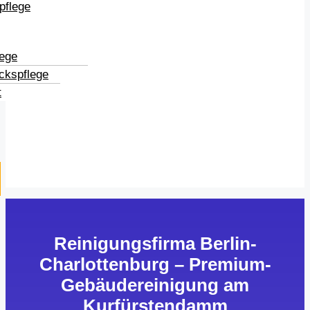
pflege
lege
ckspflege
t
Reinigungsfirma Berlin-
Charlottenburg – Premium-
Gebäudereinigung am
Kurfürstendamm