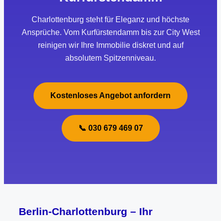
Charlottenburg steht für Eleganz und höchste
Ansprüche. Vom Kurfürstendamm bis zur City West
reinigen wir Ihre Immobilie diskret und auf
absolutem Spitzenniveau.
Kostenloses Angebot anfordern
📞 030 679 469 07
Berlin-Charlottenburg – Ihr