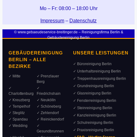
Mo – Fr: 08:00 – 18:00 Uhr
Impressum
–
Datenschutz
© www.gebaeudeservice-breitinger.de – Reinigungsfirma Berlin &
Gebäudereinigung Berlin
GEBÄUDEREINIGUNG
UNSERE LEISTUNGEN
BERLIN – ALLE
✓ Büroreinigung Berlin
BEZIRKE
✓ Unterhaltsreinigung Berlin
✓ Mitte
✓ Prenzlauer
✓ Treppenhausreinigung Berlin
Berg
✓ Grundreinigung Berlin
✓
✓
✓ Glasreinigung Berlin
Charlottenburg
Friedrichshain
✓ Kreuzberg
✓ Neukölln
✓ Fensterreinigung Berlin
✓ Tempelhof
✓ Schöneberg
✓ Steinreinigung Berlin
✓ Steglitz
✓ Zehlendorf
✓ Kanzleireinigung Berlin
✓ Spandau
✓ Reinickendorf
✓ Schulreinigung Berlin
✓ Wedding
✓
✓ Praxisreinigung Berlin
Gesundbrunnen