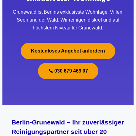
Grunewald ist Berlins exklusivste Wohnlage. Villen,
Seen und der Wald. Wir reinigen diskret und auf
höchstem Niveau für Grunewald.
Kostenloses Angebot anfordern
📞 030 679 469 07
Berlin-Grunewald – Ihr zuverlässiger
Reinigungspartner seit über 20