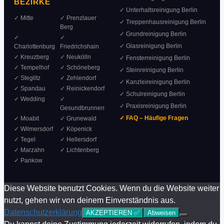
BEZIRKE
✓ Unterhaltsreinigung Berlin
✓ Mitte
✓ Prenzlauer
✓ Treppenhausreinigung Berlin
Berg
✓ Grundreinigung Berlin
✓
✓
✓ Glasreinigung Berlin
Charlottenburg
Friedrichshain
✓ Kreuzberg
✓ Neukölln
✓ Fensterreinigung Berlin
✓ Tempelhof
✓ Schöneberg
✓ Steinreinigung Berlin
✓ Steglitz
✓ Zehlendorf
✓ Kanzleireinigung Berlin
✓ Spandau
✓ Reinickendorf
✓ Schulreinigung Berlin
✓ Wedding
✓
✓ Praxisreinigung Berlin
Gesundbrunnen
✓ FAQ – Häufige Fragen
✓ Moabit
✓ Grunewald
✓ Wilmersdorf
✓ Köpenick
✓ Tegel
✓ Hellersdorf
✓ Marzahn
✓ Lichtenberg
✓ Pankow
Diese Website benutzt Cookies. Wenn du die Website weiter
nutzt, gehen wir von deinem Einverständnis aus.
Datenschutzerklärung
AKZEPTIEREN ✅
Abweisen