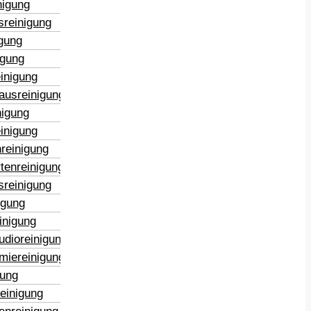
nigung
sreinigung
igung
igung
inigung
ausreinigung
nigung
inigung
reinigung
tenreinigung
sreinigung
igung
inigung
udioreinigung
miereinigung
gung
reinigung