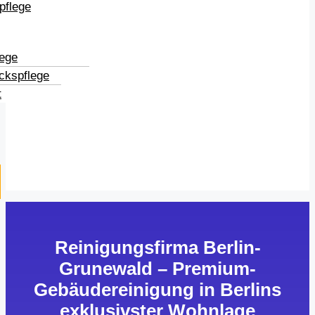
pflege
lege
ckspflege
t
Reinigungsfirma Berlin-
Grunewald – Premium-
Gebäudereinigung in Berlins
exklusivster Wohnlage