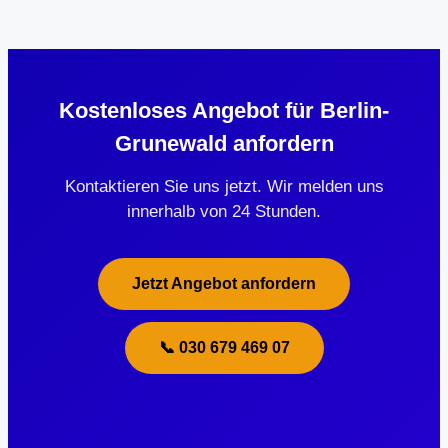
Kostenloses Angebot für Berlin-
Grunewald anfordern
Kontaktieren Sie uns jetzt. Wir melden uns
innerhalb von 24 Stunden.
Jetzt Angebot anfordern
📞 030 679 469 07