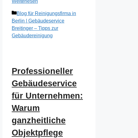
Weiterlesen
Kategorien
Blog für Reinigungsfirma in
Berlin | Gebäudeservice
Breitinger – Tipps zur
Gebäudereinigung
Professioneller
Gebäudeservice
für Unternehmen:
Warum
ganzheitliche
Objektpflege