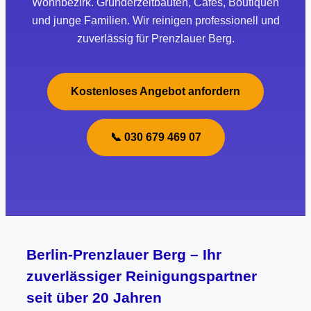
Wohnbezirk. Gründerzeitbauten, Cafés, Boutiquen
und junge Familien. Wir reinigen professionell und
zuverlässig für Prenzlauer Berg.
Kostenloses Angebot anfordern
📞 030 679 469 07
Berlin-Prenzlauer Berg – Ihr
zuverlässiger Reinigungspartner
seit über 20 Jahren