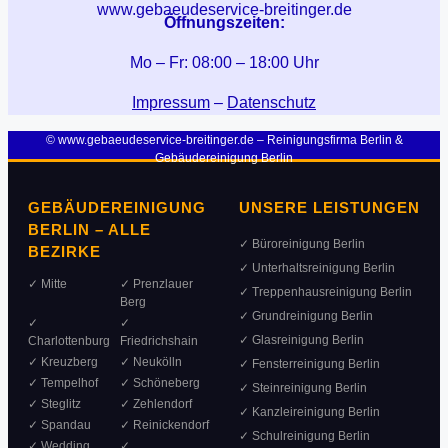
www.gebaeudeservice-breitinger.de
Öffnungszeiten:
Mo – Fr: 08:00 – 18:00 Uhr
Impressum
–
Datenschutz
© www.gebaeudeservice-breitinger.de – Reinigungsfirma Berlin &
Gebäudereinigung Berlin
GEBÄUDEREINIGUNG
UNSERE LEISTUNGEN
BERLIN – ALLE
✓ Büroreinigung Berlin
BEZIRKE
✓ Unterhaltsreinigung Berlin
✓ Mitte
✓ Prenzlauer
✓ Treppenhausreinigung Berlin
Berg
✓ Grundreinigung Berlin
✓
✓
✓ Glasreinigung Berlin
Charlottenburg
Friedrichshain
✓ Kreuzberg
✓ Neukölln
✓ Fensterreinigung Berlin
✓ Tempelhof
✓ Schöneberg
✓ Steinreinigung Berlin
✓ Steglitz
✓ Zehlendorf
✓ Kanzleireinigung Berlin
✓ Spandau
✓ Reinickendorf
✓ Schulreinigung Berlin
✓ Wedding
✓