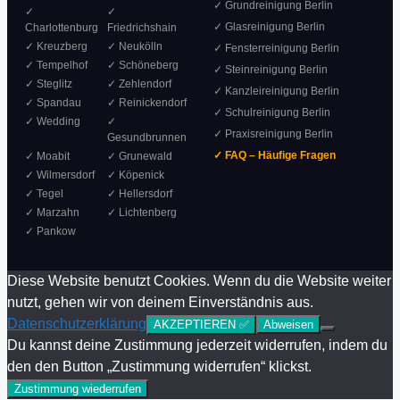
✓ Grundreinigung Berlin
✓
✓
✓ Glasreinigung Berlin
Charlottenburg
Friedrichshain
✓ Kreuzberg
✓ Neukölln
✓ Fensterreinigung Berlin
✓ Tempelhof
✓ Schöneberg
✓ Steinreinigung Berlin
✓ Steglitz
✓ Zehlendorf
✓ Kanzleireinigung Berlin
✓ Spandau
✓ Reinickendorf
✓ Schulreinigung Berlin
✓ Wedding
✓
✓ Praxisreinigung Berlin
Gesundbrunnen
✓ FAQ – Häufige Fragen
✓ Moabit
✓ Grunewald
✓ Wilmersdorf
✓ Köpenick
✓ Tegel
✓ Hellersdorf
✓ Marzahn
✓ Lichtenberg
✓ Pankow
Diese Website benutzt Cookies. Wenn du die Website weiter
nutzt, gehen wir von deinem Einverständnis aus.
Datenschutzerklärung
AKZEPTIEREN ✅
Abweisen
Du kannst deine Zustimmung jederzeit widerrufen, indem du
den den Button „Zustimmung widerrufen“ klickst.
Zustimmung wiederrufen