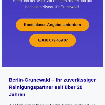
Seen und der Wald. Wir reinigen diskret und auf
höchstem Niveau für Grunewald.
Kostenloses Angebot anfordern
📞 030 679 469 07
Berlin-Grunewald – Ihr zuverlässiger
Reinigungspartner seit über 20
Jahren