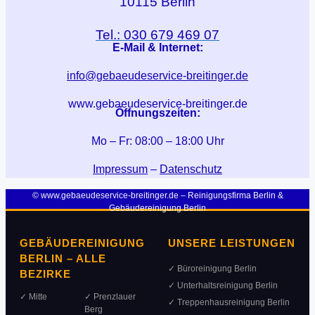
10115 Berlin
Tel.: 030 679 469 07
E-Mail & Internet:
info@gebaeudeservice-breitinger.de
www.gebaeudeservice-breitinger.de
Öffnungszeiten:
Mo – Fr: 08:00 – 18:00 Uhr
Impressum
–
Datenschutz
© www.gebaeudeservice-breitinger.de – Reinigungsfirma Berlin &
Gebäudereinigung Berlin
GEBÄUDEREINIGUNG
UNSERE LEISTUNGEN
BERLIN – ALLE
✓ Büroreinigung Berlin
BEZIRKE
✓ Unterhaltsreinigung Berlin
✓ Mitte
✓ Prenzlauer
✓ Treppenhausreinigung Berlin
Berg