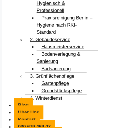
Hygienisch &
Professionell
Praxisreinigung Berlin –
Hygiene nach RKI-
Standard
2. Gebäudeservice
Hausmeisterservice
Bodenverlegung &
Sanierung
Badsanierung
3. Grünflächenpflege
Gartenpflege
Grundstückspflege
4. Winterdienst
Blog
Über Uns
Kontakt
030 679 469 07